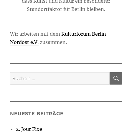
dass Kunst und Kultur ein besonderer
Standortfaktor für Berlin bleiben.
Wir arbeiten mit dem
Kulturforum Berlin
Nordost e.V.
zusammen.
SU
Suchen
nach:
NEUESTE BEITRÄGE
2. Jour Fixe