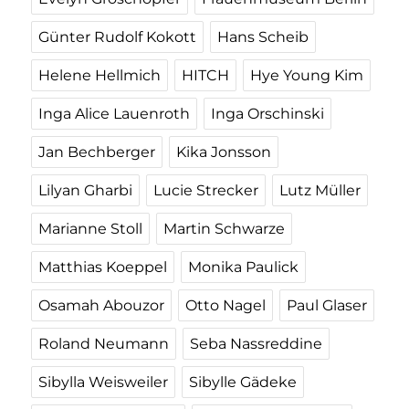
Günter Rudolf Kokott
Hans Scheib
Helene Hellmich
HITCH
Hye Young Kim
Inga Alice Lauenroth
Inga Orschinski
Jan Bechberger
Kika Jonsson
Lilyan Gharbi
Lucie Strecker
Lutz Müller
Marianne Stoll
Martin Schwarze
Matthias Koeppel
Monika Paulick
Osamah Abouzor
Otto Nagel
Paul Glaser
Roland Neumann
Seba Nassreddine
Sibylla Weisweiler
Sibylle Gädeke