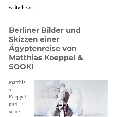
„Ein wachsamer Chronist unserer Stadt: Paul Glasers
weiterlesen
Berliner Bilder und
Skizzen einer
Ägyptenreise von
Matthias Koeppel &
SOOKI
Matthia
s
Koeppel
und
seine