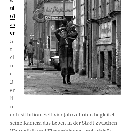
a
ul
Gl
as
er
is
t
ei
n
e
B
er
li
n
er Institution. Seit vier Jahrzehnten begleitet
seine Kamera das Leben in der Stadt zwischen