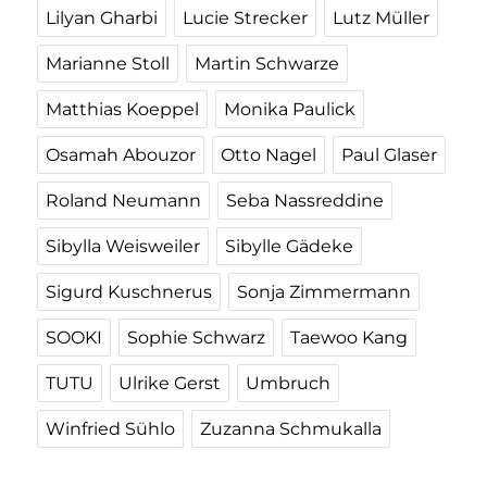
Lilyan Gharbi
Lucie Strecker
Lutz Müller
Marianne Stoll
Martin Schwarze
Matthias Koeppel
Monika Paulick
Osamah Abouzor
Otto Nagel
Paul Glaser
Roland Neumann
Seba Nassreddine
Sibylla Weisweiler
Sibylle Gädeke
Sigurd Kuschnerus
Sonja Zimmermann
SOOKI
Sophie Schwarz
Taewoo Kang
TUTU
Ulrike Gerst
Umbruch
Winfried Sühlo
Zuzanna Schmukalla