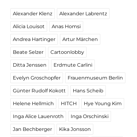
Alexander Klenz
Alexander Labrentz
Alicia Louisot
Anas Homsi
Andrea Hartinger
Artur Märchen
Beate Selzer
Cartoonlobby
Ditta Jenssen
Erdmute Carlini
Evelyn Groschopfer
Frauenmuseum Berlin
Günter Rudolf Kokott
Hans Scheib
Helene Hellmich
HITCH
Hye Young Kim
Inga Alice Lauenroth
Inga Orschinski
Jan Bechberger
Kika Jonsson