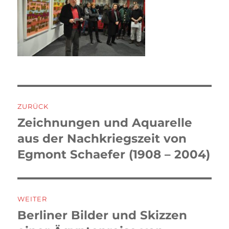
Beitragsnavigation
ZURÜCK
Zeichnungen und Aquarelle
Vorheriger
Beitrag:
aus der Nachkriegszeit von
Egmont Schaefer (1908 – 2004)
WEITER
Berliner Bilder und Skizzen
Nächster
Beitrag: