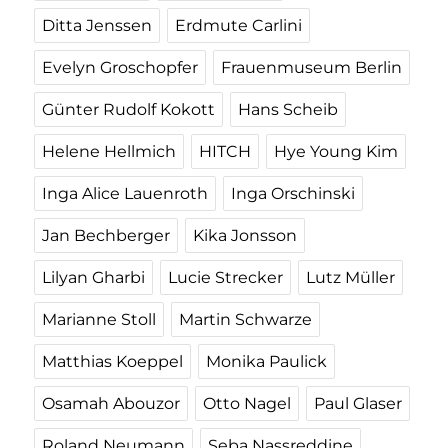
Ditta Jenssen
Erdmute Carlini
Evelyn Groschopfer
Frauenmuseum Berlin
Günter Rudolf Kokott
Hans Scheib
Helene Hellmich
HITCH
Hye Young Kim
Inga Alice Lauenroth
Inga Orschinski
Jan Bechberger
Kika Jonsson
Lilyan Gharbi
Lucie Strecker
Lutz Müller
Marianne Stoll
Martin Schwarze
Matthias Koeppel
Monika Paulick
Osamah Abouzor
Otto Nagel
Paul Glaser
Roland Neumann
Seba Nassreddine