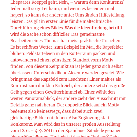
Ehepaares Koeppel geht. Nein, – warum denn Konkurenz?
Jeder malt so gut er kann, und wenn es bei einem mal
hapert, so kann der andere unter Umständen Hilfestellung
leisten. Das gilt in erster Linie für die maltechnische
Durchführung eines Bildes. Was die Ideenfindung betrifft
wird die Sache schon diffiziler. Das gemeinsame
Bearbeiten eines Themas hat meist praktische Ursachen:
Es ist schönes Wetter, zum Beispiel im Mai, die Rapsfelder
blühen: Feldstaffeleien in den Kofferraum packen und
autowandernd einen günstigen Standort vorm Motiv
finden. Von diesem Zeitpunkt an ist jeder ganz sich selbst
überlassen. Unterschiedliche Akzente werden gesetzt. Wie
bringt man das Rapsfeld zum Leuchten? Einer malt es als
Kontrast zum dunklen Erdreich, der andere setzt das große
Gelb gegen einen Gewitterhimmel ab. Einer wählt den
weiten Panoramablick, der andere zieht den Ausschnitt mit
Details ganz nah heran. Der doppelte Blick auf ein Motiv
bedeutet also keineswegs, dass dabei auch zwei
gleichartige Bilder entstehen. Also Ergänzung statt
Konkurenz. Man wird das in unserer großen Ausstellung
vom 12. 6. – 4. 9. 2011 in der Spandauer Zitadelle genauer