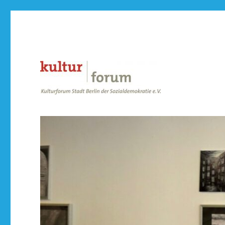
der Sozialdemokratie e.V.
Kulturforum Stadt Berlin