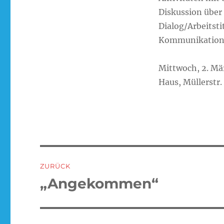
Diskussion über 
Dialog/Arbeitsti
Kommunikations
Mittwoch, 2. Mä
Haus, Müllerstr
Beitragsnavigation
ZURÜCK
„Angekommen“
Vorheriger
Beitrag: