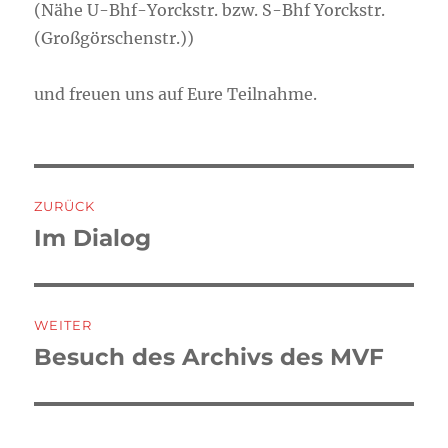
(Nähe U-Bhf-Yorckstr. bzw. S-Bhf Yorckstr.
(Großgörschenstr.))
und freuen uns auf Eure Teilnahme.
Beitragsnavigation
ZURÜCK
Im Dialog
Vorheriger
Beitrag:
WEITER
Besuch des Archivs des MVF
Nächster
Beitrag: