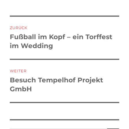
Beitragsnavigation
ZURÜCK
Fußball im Kopf – ein Torffest
Vorheriger
Beitrag:
im Wedding
WEITER
Besuch Tempelhof Projekt
Nächster
Beitrag:
GmbH