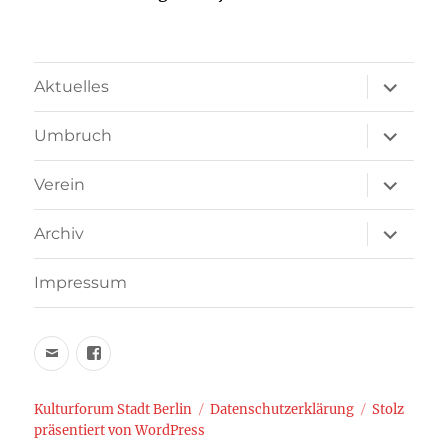
Unterme
Aktuelles
öffnen
Unterme
Umbruch
öffnen
Unterme
Verein
öffnen
Unterme
Archiv
öffnen
Impressum
Email
facebook
schreiben
Kulturforum Stadt Berlin
Datenschutzerklärung
Stolz
präsentiert von WordPress