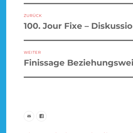
Beitragsnavigation
ZURÜCK
100. Jour Fixe – Diskussi
Vorheriger
Beitrag:
WEITER
Finissage Beziehungswe
Nächster
Beitrag:
Email
facebook
schreiben