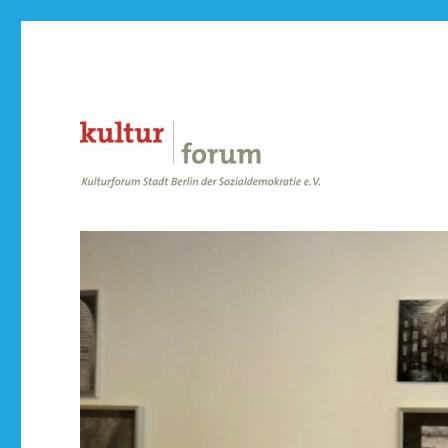
der Sozialdemokratie e.V.
Kulturforum Stadt Berlin