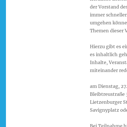
der Vorstand des
immer schneller
umgehen können.
Themen dieser V
Hierzu gibt es 
es inhaltlich ge
Inhalte, Verans
miteinander red
am Dienstag, 27.
Bleibtreustraße
Lietzenburger St
Savignyplatz ode
Bei Teilnahme bi