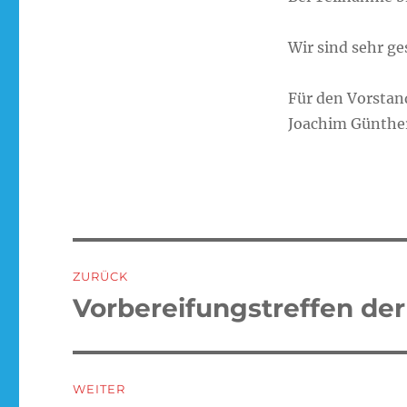
Wir sind sehr ge
Für den Vorsta
Joachim Günthe
Beitragsnavigation
ZURÜCK
Vorbereifungstreffen de
Vorheriger
Beitrag:
WEITER