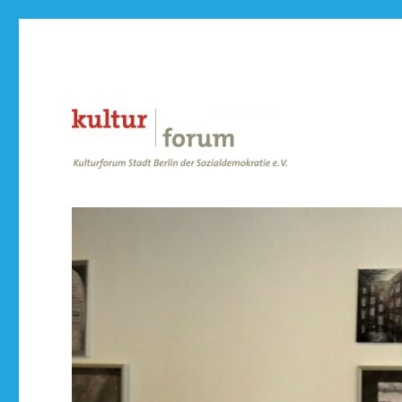
der Sozialdemokratie e.V.
Kulturforum Stadt Berlin