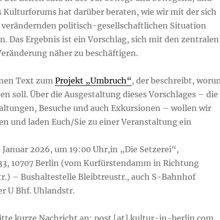
 Kulturforums hat darüber beraten, wie wir mit der sich
 verändernden politisch-gesellschaftlichen Situation
 Das Ergebnis ist ein Vorschlag, sich mit den zentralen
eränderung näher zu beschäftigen.
einen Text zum
Projekt „Umbruch“
, der beschreibt, woru
hen soll. Über die Ausgestaltung dieses Vorschlages – die
taltungen, Besuche und auch Exkursionen – wollen wir
en und laden Euch/Sie zu einer Veranstaltung ein
 Januar 2026, um 19:00 Uhr,in „Die Setzerei“,
 33, 10707 Berlin (vom Kurfürstendamm in Richtung
r.) – Bushaltestelle Bleibtreustr., auch S-Bahnhof
r U Bhf. Uhlandstr.
tte kurze Nachricht an: post [at] kultur-in-berlin.com