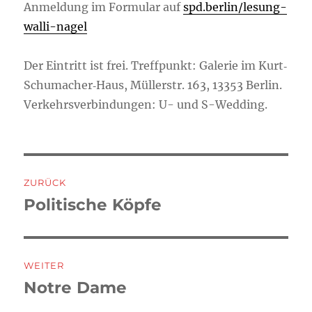
Anmeldung im Formular auf
spd.berlin/lesung-
walli-nagel
Der Eintritt ist frei. Treffpunkt: Galerie im Kurt‐
Schumacher‐Haus, Müllerstr. 163, 13353 Berlin.
Verkehrsverbindungen: U- und S-Wedding.
Beitragsnavigation
ZURÜCK
Politische Köpfe
Vorheriger
Beitrag:
WEITER
Notre Dame
Nächster
Beitrag: