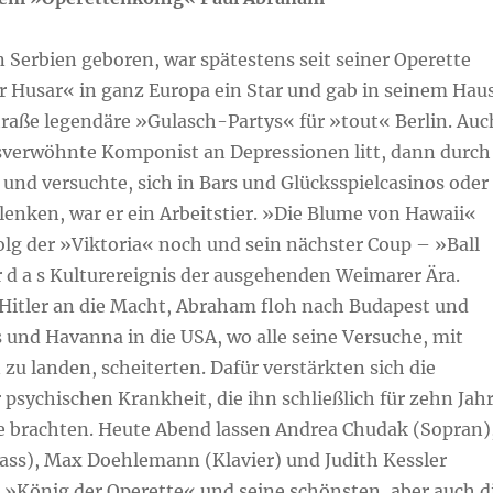
 Serbien geboren, war spätestens seit seiner Operette
hr Husar« in ganz Europa ein Star und gab in seinem Hau
traße legendäre »Gulasch-Partys« für »tout« Berlin. Auc
sverwöhnte Komponist an Depressionen litt, dann durch
e und versuchte, sich in Bars und Glücksspielcasinos oder
enken, war er ein Arbeitstier. »Die Blume von Hawaii«
olg der »Viktoria« noch und sein nächster Coup – »Ball
 d a s Kulturereignis der ausgehenden Weimarer Ära.
itler an die Macht, Abraham floh nach Budapest und
s und Havanna in die USA, wo alle seine Versuche, mit
zu landen, scheiterten. Dafür verstärkten sich die
sychischen Krankheit, die ihn schließlich für zehn Jah
rie brachten. Heute Abend lassen Andrea Chudak (Sopran)
ass), Max Doehlemann (Klavier) und Judith Kessler
n »König der Operette« und seine schönsten, aber auch d