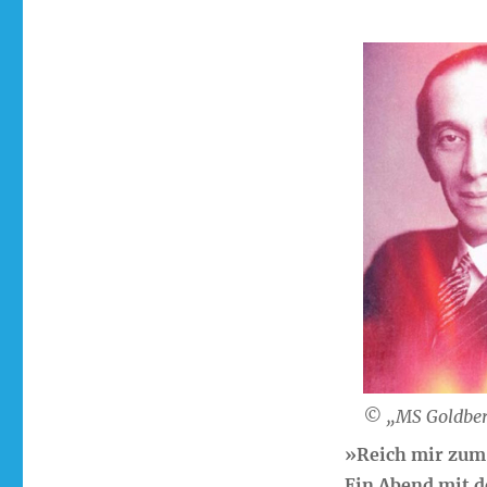
© „MS Goldbe
»Reich mir zum
Ein Abend mit 