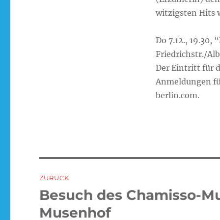
witzigsten Hits 
Do 7.12., 19.30
Friedrichstr./Alb
Der Eintritt für 
Anmeldungen für 
berlin.com.
Beitragsnavigation
ZURÜCK
Besuch des Chamisso-M
Vorheriger
Beitrag:
Musenhof