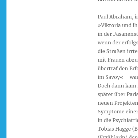
Paul Abraham, in
»Viktoria und i
in der Fasanens
wenn der erfolg
die Straßen irrt
mit Frauen abzul
übertraf den Erf
im Savoy« – war
Doch dann kam H
später über Pari
neuen Projekten 
Symptome einer p
in die Psychiat
Tobias Hagge (B
(Erzählerin) de