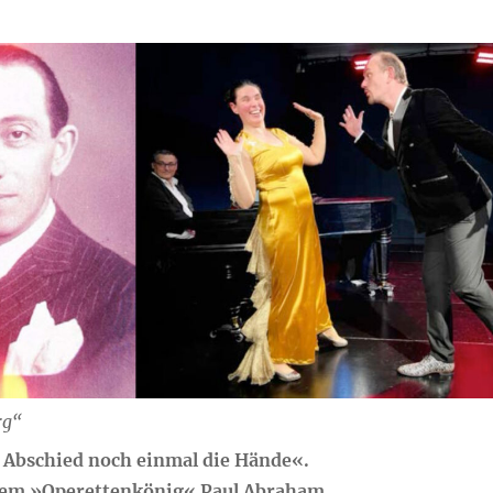
rg“
 Abschied noch einmal die Hände«.
dem »Operettenkönig« Paul Abraham