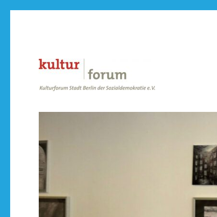
der Sozialdemokratie e.V.
Kulturforum Stadt Berlin