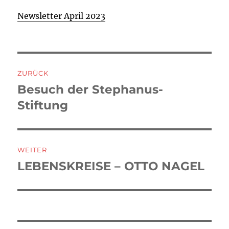
Newsletter April 2023
Beitragsnavigation
ZURÜCK
Besuch der Stephanus-
Vorheriger
Beitrag:
Stiftung
WEITER
LEBENSKREISE – OTTO NAGEL
Nächster
Beitrag: