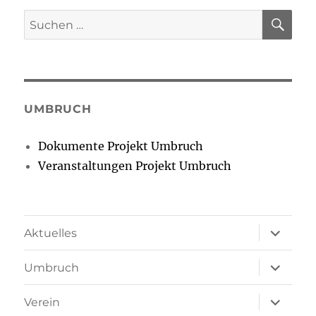
SU
Suchen
nach:
UMBRUCH
Dokumente Projekt Umbruch
Veranstaltungen Projekt Umbruch
Unterme
Aktuelles
öffnen
Unterme
Umbruch
öffnen
Unterme
Verein
öffnen