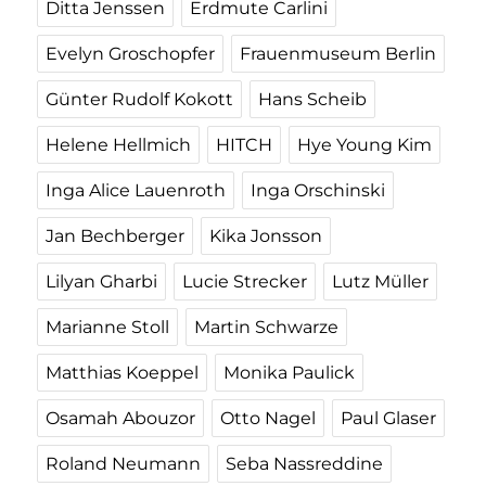
Ditta Jenssen
Erdmute Carlini
Evelyn Groschopfer
Frauenmuseum Berlin
Günter Rudolf Kokott
Hans Scheib
Helene Hellmich
HITCH
Hye Young Kim
Inga Alice Lauenroth
Inga Orschinski
Jan Bechberger
Kika Jonsson
Lilyan Gharbi
Lucie Strecker
Lutz Müller
Marianne Stoll
Martin Schwarze
Matthias Koeppel
Monika Paulick
Osamah Abouzor
Otto Nagel
Paul Glaser
Roland Neumann
Seba Nassreddine