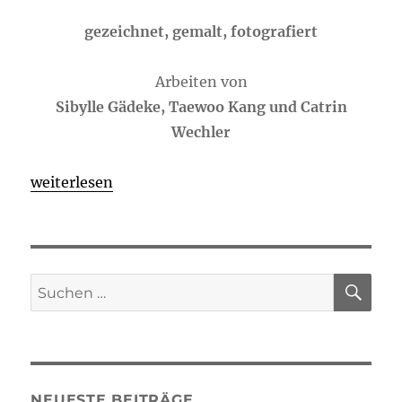
gezeichnet, gemalt, fotografiert
Arbeiten von
Sibylle Gädeke, Taewoo Kang und Catrin
Wechler
„Leute“
weiterlesen
SU
Suchen
nach:
NEUESTE BEITRÄGE