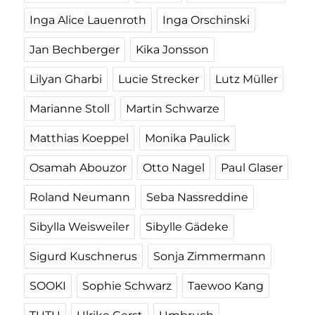
Inga Alice Lauenroth
Inga Orschinski
Jan Bechberger
Kika Jonsson
Lilyan Gharbi
Lucie Strecker
Lutz Müller
Marianne Stoll
Martin Schwarze
Matthias Koeppel
Monika Paulick
Osamah Abouzor
Otto Nagel
Paul Glaser
Roland Neumann
Seba Nassreddine
Sibylla Weisweiler
Sibylle Gädeke
Sigurd Kuschnerus
Sonja Zimmermann
SOOKI
Sophie Schwarz
Taewoo Kang