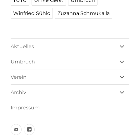
TUTU
Ulrike Gerst
Umbruch
Winfried Sühlo
Zuzanna Schmukalla
Unterme
Aktuelles
öffnen
Unterme
Umbruch
öffnen
Unterme
Verein
öffnen
Unterme
Archiv
öffnen
Impressum
Email
facebook
schreiben