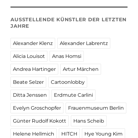
AUSSTELLENDE KÜNSTLER DER LETZTEN
JAHRE
Alexander Klenz
Alexander Labrentz
Alicia Louisot
Anas Homsi
Andrea Hartinger
Artur Märchen
Beate Selzer
Cartoonlobby
Ditta Jenssen
Erdmute Carlini
Evelyn Groschopfer
Frauenmuseum Berlin
Günter Rudolf Kokott
Hans Scheib
Helene Hellmich
HITCH
Hye Young Kim