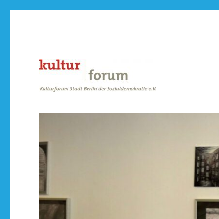
der Sozialdemokratie e.V.
Kulturforum Stadt Berlin