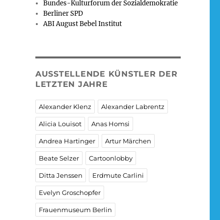
Bundes-Kulturforum der Sozialdemokratie
Berliner SPD
ABI August Bebel Institut
AUSSTELLENDE KÜNSTLER DER
LETZTEN JAHRE
Alexander Klenz
Alexander Labrentz
Alicia Louisot
Anas Homsi
Andrea Hartinger
Artur Märchen
Beate Selzer
Cartoonlobby
Ditta Jenssen
Erdmute Carlini
Evelyn Groschopfer
Frauenmuseum Berlin