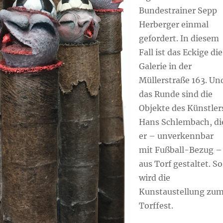
Bundestrainer Sepp
Herberger einmal
gefordert. In diesem
Fall ist das Eckige die
Galerie in der
Müllerstraße 163. Un
das Runde sind die
Objekte des Künstler
Hans Schlembach, di
er – unverkennbar
mit Fußball-Bezug –
aus Torf gestaltet. So
wird die
Kunstaustellung zu
Torffest.