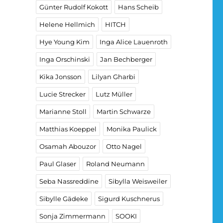
Günter Rudolf Kokott
Hans Scheib
Helene Hellmich
HITCH
Hye Young Kim
Inga Alice Lauenroth
Inga Orschinski
Jan Bechberger
Kika Jonsson
Lilyan Gharbi
Lucie Strecker
Lutz Müller
Marianne Stoll
Martin Schwarze
Matthias Koeppel
Monika Paulick
Osamah Abouzor
Otto Nagel
Paul Glaser
Roland Neumann
Seba Nassreddine
Sibylla Weisweiler
Sibylle Gädeke
Sigurd Kuschnerus
Sonja Zimmermann
SOOKI