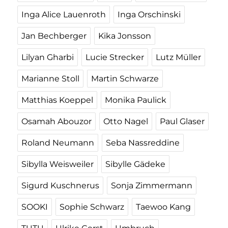
Inga Alice Lauenroth
Inga Orschinski
Jan Bechberger
Kika Jonsson
Lilyan Gharbi
Lucie Strecker
Lutz Müller
Marianne Stoll
Martin Schwarze
Matthias Koeppel
Monika Paulick
Osamah Abouzor
Otto Nagel
Paul Glaser
Roland Neumann
Seba Nassreddine
Sibylla Weisweiler
Sibylle Gädeke
Sigurd Kuschnerus
Sonja Zimmermann
SOOKI
Sophie Schwarz
Taewoo Kang