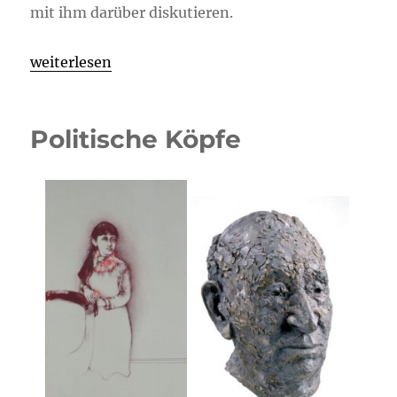
mit ihm darüber diskutieren.
„Finissage Politische Köpfe“
weiterlesen
Politische Köpfe