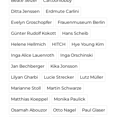
Beate Selzer
Cartoonlobby
Ditta Jenssen
Erdmute Carlini
Evelyn Groschopfer
Frauenmuseum Berlin
Günter Rudolf Kokott
Hans Scheib
Helene Hellmich
HITCH
Hye Young Kim
Inga Alice Lauenroth
Inga Orschinski
Jan Bechberger
Kika Jonsson
Lilyan Gharbi
Lucie Strecker
Lutz Müller
Marianne Stoll
Martin Schwarze
Matthias Koeppel
Monika Paulick
Osamah Abouzor
Otto Nagel
Paul Glaser