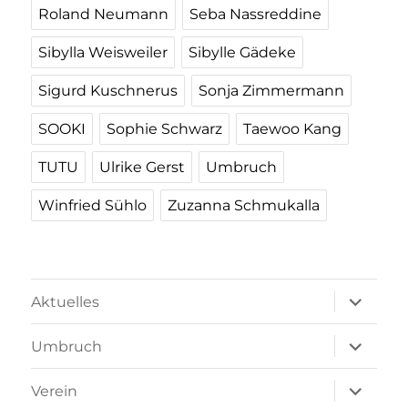
Roland Neumann
Seba Nassreddine
Sibylla Weisweiler
Sibylle Gädeke
Sigurd Kuschnerus
Sonja Zimmermann
SOOKI
Sophie Schwarz
Taewoo Kang
TUTU
Ulrike Gerst
Umbruch
Winfried Sühlo
Zuzanna Schmukalla
Unterme
Aktuelles
öffnen
Unterme
Umbruch
öffnen
Unterme
Verein
öffnen