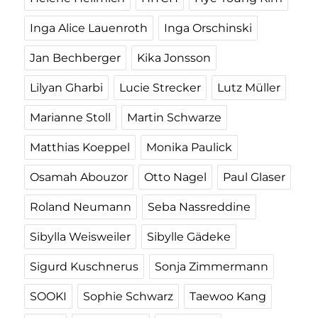
Inga Alice Lauenroth
Inga Orschinski
Jan Bechberger
Kika Jonsson
Lilyan Gharbi
Lucie Strecker
Lutz Müller
Marianne Stoll
Martin Schwarze
Matthias Koeppel
Monika Paulick
Osamah Abouzor
Otto Nagel
Paul Glaser
Roland Neumann
Seba Nassreddine
Sibylla Weisweiler
Sibylle Gädeke
Sigurd Kuschnerus
Sonja Zimmermann
SOOKI
Sophie Schwarz
Taewoo Kang