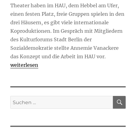
Theater haben im HAU, dem Hebbel am Ufer,
einen festen Platz, freie Gruppen spielen in den
drei Häusern, es gibt viele internationale
Koproduktionen. Im Gespräch mit Mitgliedern
des Kulturforums Stadt Berlin der
Sozialdemokratie stellte Annemie Vanackere
das Konzept und die Arbeit im HAU vor.
„Kulturforum im HAU: „Ein bisschen Sinn für Aben
weiterlesen
SU
Suchen
nach: