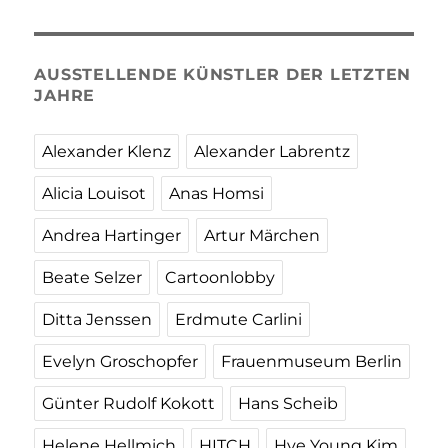
AUSSTELLENDE KÜNSTLER DER LETZTEN
JAHRE
Alexander Klenz
Alexander Labrentz
Alicia Louisot
Anas Homsi
Andrea Hartinger
Artur Märchen
Beate Selzer
Cartoonlobby
Ditta Jenssen
Erdmute Carlini
Evelyn Groschopfer
Frauenmuseum Berlin
Günter Rudolf Kokott
Hans Scheib
Helene Hellmich
HITCH
Hye Young Kim