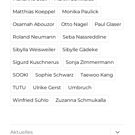
Matthias Koeppel
Monika Paulick
Osamah Abouzor
Otto Nagel
Paul Glaser
Roland Neumann
Seba Nassreddine
Sibylla Weisweiler
Sibylle Gädeke
Sigurd Kuschnerus
Sonja Zimmermann
SOOKI
Sophie Schwarz
Taewoo Kang
TUTU
Ulrike Gerst
Umbruch
Winfried Sühlo
Zuzanna Schmukalla
Unterme
Aktuelles