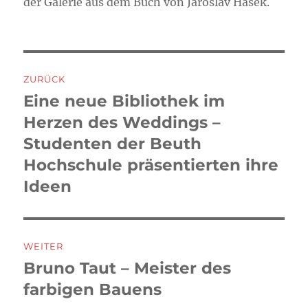
der Galerie aus dem Buch von Jaroslav Hasek.
Beitragsnavigation
ZURÜCK
Eine neue Bibliothek im
Vorheriger
Beitrag:
Herzen des Weddings –
Studenten der Beuth
Hochschule präsentierten ihre
Ideen
WEITER
Bruno Taut – Meister des
Nächster
Beitrag:
farbigen Bauens