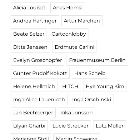
Alicia Louisot
Anas Homsi
Andrea Hartinger
Artur Märchen
Beate Selzer
Cartoonlobby
Ditta Jenssen
Erdmute Carlini
Evelyn Groschopfer
Frauenmuseum Berlin
Günter Rudolf Kokott
Hans Scheib
Helene Hellmich
HITCH
Hye Young Kim
Inga Alice Lauenroth
Inga Orschinski
Jan Bechberger
Kika Jonsson
Lilyan Gharbi
Lucie Strecker
Lutz Müller
Marianne Stoll
Martin Schwarze