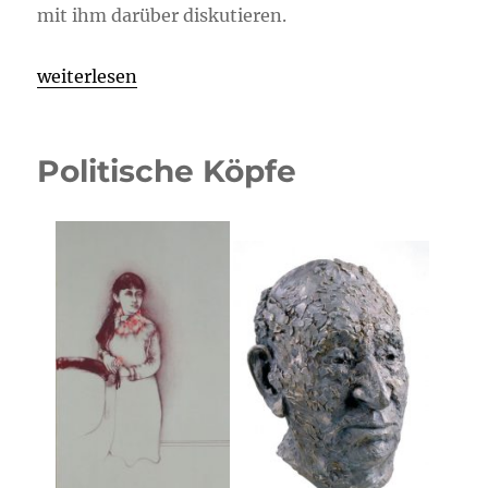
mit ihm darüber diskutieren.
„Finissage Politische Köpfe“
weiterlesen
Politische Köpfe