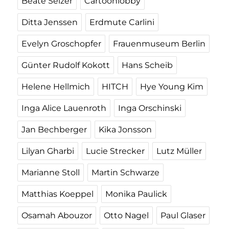
Beate Selzer
Cartoonlobby
Ditta Jenssen
Erdmute Carlini
Evelyn Groschopfer
Frauenmuseum Berlin
Günter Rudolf Kokott
Hans Scheib
Helene Hellmich
HITCH
Hye Young Kim
Inga Alice Lauenroth
Inga Orschinski
Jan Bechberger
Kika Jonsson
Lilyan Gharbi
Lucie Strecker
Lutz Müller
Marianne Stoll
Martin Schwarze
Matthias Koeppel
Monika Paulick
Osamah Abouzor
Otto Nagel
Paul Glaser