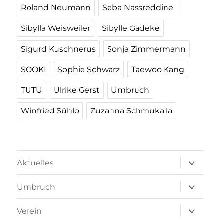
Roland Neumann
Seba Nassreddine
Sibylla Weisweiler
Sibylle Gädeke
Sigurd Kuschnerus
Sonja Zimmermann
SOOKI
Sophie Schwarz
Taewoo Kang
TUTU
Ulrike Gerst
Umbruch
Winfried Sühlo
Zuzanna Schmukalla
Unterme
Aktuelles
öffnen
Unterme
Umbruch
öffnen
Unterme
Verein
öffnen