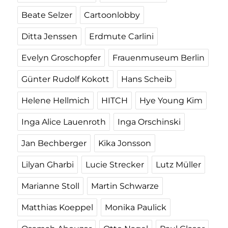
Beate Selzer
Cartoonlobby
Ditta Jenssen
Erdmute Carlini
Evelyn Groschopfer
Frauenmuseum Berlin
Günter Rudolf Kokott
Hans Scheib
Helene Hellmich
HITCH
Hye Young Kim
Inga Alice Lauenroth
Inga Orschinski
Jan Bechberger
Kika Jonsson
Lilyan Gharbi
Lucie Strecker
Lutz Müller
Marianne Stoll
Martin Schwarze
Matthias Koeppel
Monika Paulick