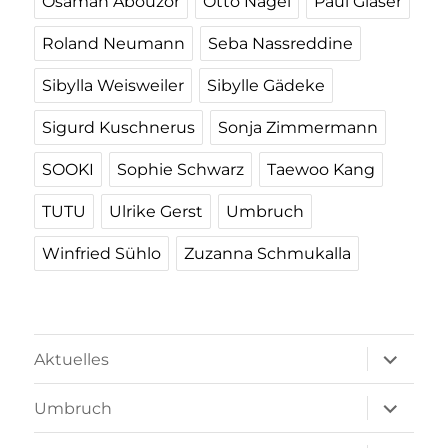
Osamah Abouzor
Otto Nagel
Paul Glaser
Roland Neumann
Seba Nassreddine
Sibylla Weisweiler
Sibylle Gädeke
Sigurd Kuschnerus
Sonja Zimmermann
SOOKI
Sophie Schwarz
Taewoo Kang
TUTU
Ulrike Gerst
Umbruch
Winfried Sühlo
Zuzanna Schmukalla
Unterme
Aktuelles
öffnen
Unterme
Umbruch
öffnen